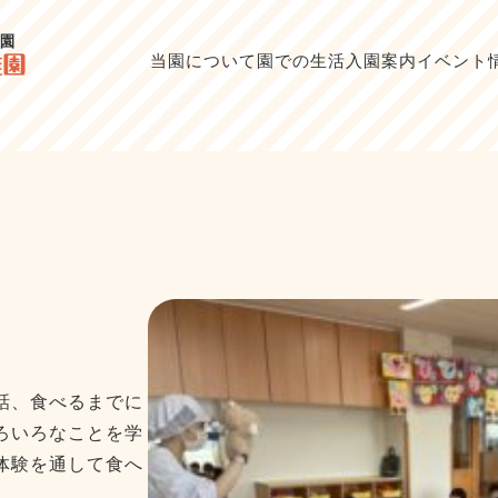
当園について
園での生活
入園案内
イベント
話、食べるまでに
ろいろなことを学
体験を通して食へ